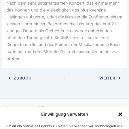
Nach dem sehr unterhaltsamen Konzert, das einmal mehr
das Können und die Vielseitigkeit des Musikvereins
Haltingen aufzeigte, luden die Musiker die Zuhörer zu einem
kleinen Umtrunk ein. Besonders die Leistung des erst 21-
jährigen Donath als Orchesterleiter wurde dabei in den
höchsten Tönen gelobt. Schließlich ist es seine erste
Dirigentenstelle, und der Student der Musikakademie Basel
hatte nur rund drei Monate Zeit, mit seinem Orchester zu
proben.
ZURÜCK
WEITER
Interesse geweckt?
Einwilligung verwalten
Dann komm doch einfach in die nächste Probe immer
Um dir ein optimales Erlebnis zu bieten, verwenden wir Technologien wie
Dienstags um 19:30 Uhr in der Festhalle in Haltingen