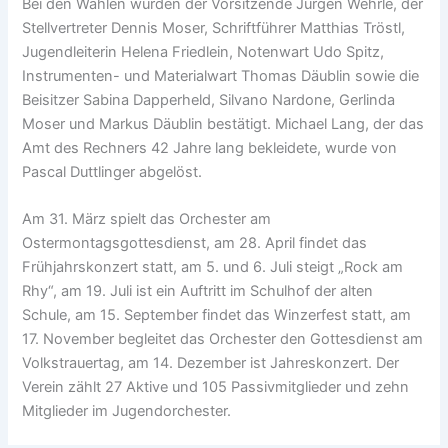
Bei den Wahlen wurden der Vorsitzende Jürgen Wehrle, der
Stellvertreter Dennis Moser, Schriftführer Matthias Tröstl,
Jugendleiterin Helena Friedlein, Notenwart Udo Spitz,
Instrumenten- und Materialwart Thomas Däublin sowie die
Beisitzer Sabina Dapperheld, Silvano Nardone, Gerlinda
Moser und Markus Däublin bestätigt. Michael Lang, der das
Amt des Rechners 42 Jahre lang bekleidete, wurde von
Pascal Duttlinger abgelöst.
Am 31. März spielt das Orchester am
Ostermontagsgottesdienst, am 28. April findet das
Frühjahrskonzert statt, am 5. und 6. Juli steigt „Rock am
Rhy“, am 19. Juli ist ein Auftritt im Schulhof der alten
Schule, am 15. September findet das Winzerfest statt, am
17. November begleitet das Orchester den Gottesdienst am
Volkstrauertag, am 14. Dezember ist Jahreskonzert. Der
Verein zählt 27 Aktive und 105 Passivmitglieder und zehn
Mitglieder im Jugendorchester.