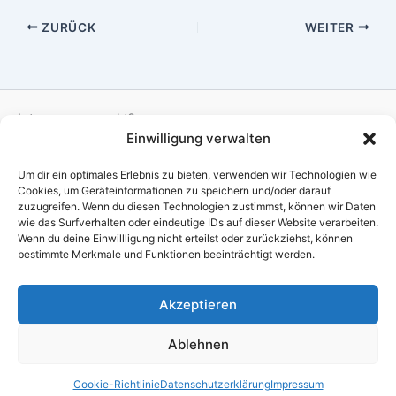
ZURÜCK
WEITER
Interesse geweckt?
Einwilligung verwalten
Dann komm doch einfach in die nächste Probe immer
Um dir ein optimales Erlebnis zu bieten, verwenden wir Technologien wie
Dienstags um 19:30 Uhr in der Festhalle in Haltingen
Cookies, um Geräteinformationen zu speichern und/oder darauf
zuzugreifen. Wenn du diesen Technologien zustimmst, können wir Daten
wie das Surfverhalten oder eindeutige IDs auf dieser Website verarbeiten.
Impressum
Wenn du deine Einwillligung nicht erteilst oder zurückziehst, können
bestimmte Merkmale und Funktionen beeinträchtigt werden.
Datenschutz
Haftungsauschluss
Akzeptieren
Ablehnen
Copyright © 2026 Musikverein Haltingen 1908 e.V. | Präsentiert
von
Astra-WordPress-Theme
Cookie-Richtlinie
Datenschutz­erklärung
Impressum